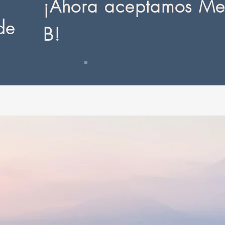
¡Ahora aceptamos Med
de
B!