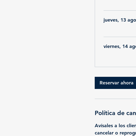
jueves, 13 ag
viernes, 14 ag
Reservar ahora
Política de ca
Avísales a los cli
cancelar o reprogr