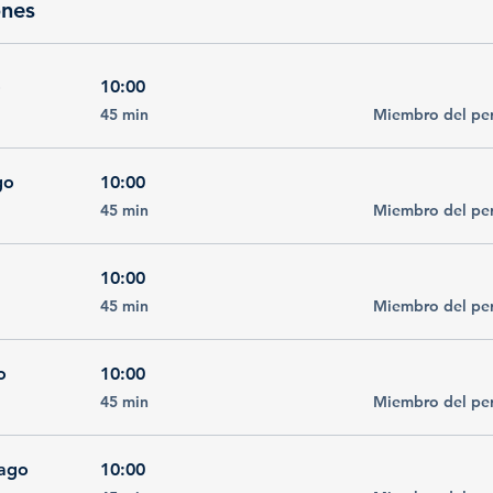
ones
o
10:00
45
45 min
Miembro del pe
minutos
go
10:00
45
45 min
Miembro del pe
minutos
10:00
45
45 min
Miembro del pe
minutos
o
10:00
45
45 min
Miembro del pe
minutos
 ago
10:00
45