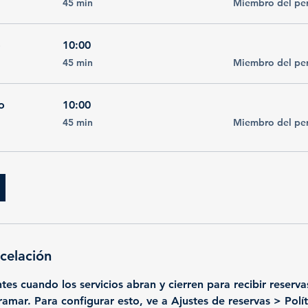
45 min
Miembro del pe
minutos
o
10:00
45
45 min
Miembro del pe
minutos
o
10:00
45
45 min
Miembro del pe
minutos
ncelación
entes cuando los servicios abran y cierren para recibir rese
amar. Para configurar esto, ve a Ajustes de reservas > Polít